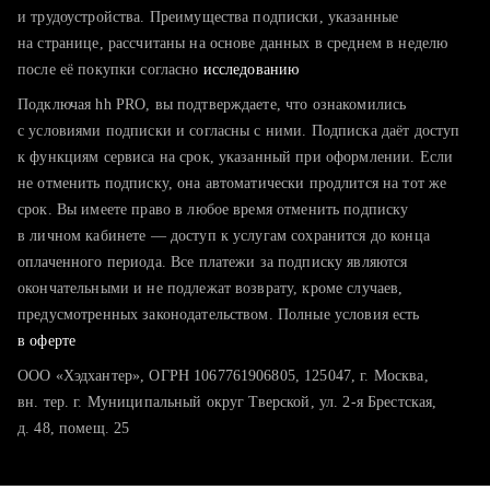
тратите много времени на поиск и вручную поднимаете
и трудоустройства. Преимущества подписки, указанные
резюме
на странице, рассчитаны на основе данных в среднем в неделю
после её покупки согласно
хотите сравнить себя с конкурентами и оценить шансы
исследованию
Подключая hh PRO, вы подтверждаете, что ознакомились
с условиями подписки и согласны с ними. Подписка даёт доступ
к функциям сервиса на срок, указанный при оформлении. Если
не отменить подписку, она автоматически продлится на тот же
срок. Вы имеете право в любое время отменить подписку
в личном кабинете — доступ к услугам сохранится до конца
оплаченного периода. Все платежи за подписку являются
окончательными и не подлежат возврату, кроме случаев,
предусмотренных законодательством. Полные условия есть
в оферте
ООО «Хэдхантер», ОГРН 1067761906805, 125047, г. Москва,
вн. тер. г. Муниципальный округ Тверской, ул. 2-я Брестская,
д. 48, помещ. 25