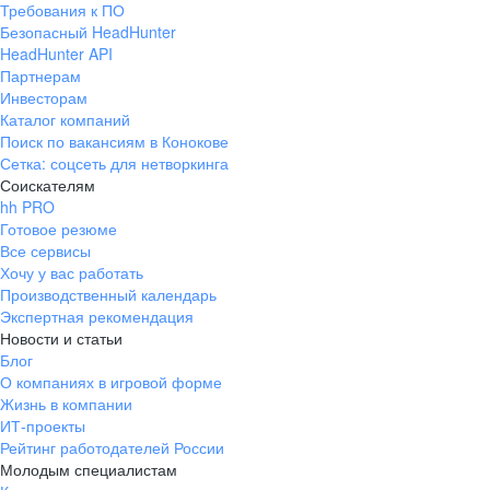
Требования к ПО
pr@ural.hh.ru
Безопасный HeadHunter
HeadHunter API
Краснодар
Партнерам
Инвесторам
ул. Янковского, д. 169, 7 этаж,
Каталог компаний
706 каб.
Поиск по вакансиям в Конокове
+7 861 205-55-57
Сетка: соцсеть для нетворкинга
pr@krd.hh.ru
Соискателям
hh PRO
Готовое резюме
Владивосток
Все сервисы
пер. Ланинский д. 4, офис 3.4
Хочу у вас работать
Производственный календарь
+7 423 202-33-28
Экспертная рекомендация
pr@dv.hh.ru
Новости и статьи
Блог
Новосибирск
О компаниях в игровой форме
Жизнь в компании
ул. Большевистская, д. 35,
ИТ-проекты
помещение 21
Рейтинг работодателей России
+7 383 207-94-64
Молодым специалистам