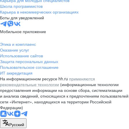
Карьера для молодых специалистов
pr@nsk.hh.ru
Школа программистов
Карьера в некоммерческих организациях
Минск
Боты для уведомлений
пр-т Дзержинского, д. 57,
10 этаж, помещение 45-1
Мобильное приложение
+375 (17)
336-03-02
Этика и комплаенс
pr@rabota.by
Оказание услуг
Использование сайтов
Алматы
Защита персональных данных
Пользовательское соглашение
пр. Абая, д. 151, БЦ Алатау,
ИТ аккредитация
12 этаж, офис 1209
На информационном ресурсе hh.ru
применяются
+7 727 232-13-13
рекомендательные технологии
(информационные технологии
pr@headhunter.com.kz
предоставления информации на основе сбора, систематизации
и анализа сведений, относящихся к предпочтениям пользователей
сети «Интернет», находящихся на территории Российской
Федерации)
Русский