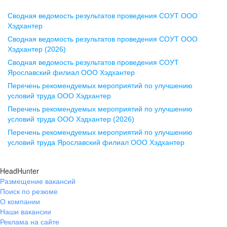
Сводная ведомость результатов проведения СОУТ ООО
Воронеж
Хэдхантер
Сводная ведомость результатов проведения СОУТ ООО
ул. Комиссаржевской, д. 10,
Хэдхантер (2026)
офис 1212
Сводная ведомость результатов проведения СОУТ
+7 473 280-05-05
Ярославский филиал ООО Хэдхантер
pr@vrn.hh.ru
Перечень рекомендуемых мероприятий по улучшению
условий труда ООО Хэдхантер
Казань
Перечень рекомендуемых мероприятий по улучшению
ул. Спартаковская, д. 2А, этаж 3,
условий труда ООО Хэдхантер (2026)
помещение 15
Перечень рекомендуемых мероприятий по улучшению
условий труда Ярославский филиал ООО Хэдхантер
+7 843 212-12-50
pr@kzn.hh.ru
HeadHunter
Размещение вакансий
Екатеринбург
Поиск по резюме
ул. Боевых Дружин, стр. 20,
О компании
5 этаж, офис 505, 521
Наши вакансии
Реклама на сайте
+7 343 226-79-99