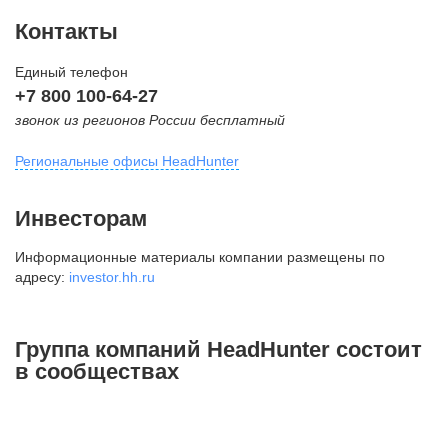
Контакты
Единый телефон
+7 800 100-64-27
звонок из регионов России бесплатный
Региональные офисы HeadHunter
Москва
Инвесторам
внутригородская территория
Информационные материалы компании размещены по
Муниципальный округ Тверской,
адресу:
investor.hh.ru
2-я Брестская ул., д. 48,
помещение 25
+7 495 974-64-27
Группа компаний HeadHunter состоит
+7 495 980-64-27
в сообществах
+7 495 134-92-24
press@hh.ru