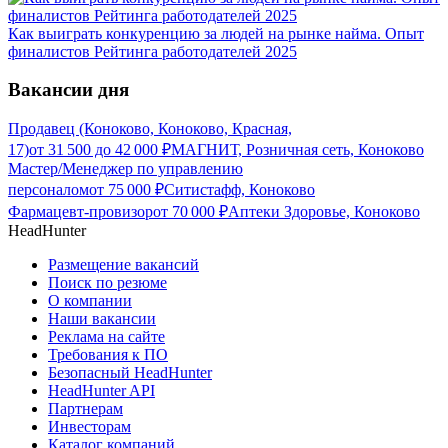
Как выиграть конкуренцию за людей на рынке найма. Опыт
финалистов Рейтинга работодателей 2025
Вакансии дня
Продавец (Коноково, Коноково, Красная,
17)
от
31 500
до
42 000
₽
МАГНИТ, Розничная сеть, Коноково
Мастер/Менеджер по управлению
персоналом
от
75 000
₽
Ситистафф, Коноково
Фармацевт-провизор
от
70 000
₽
Аптеки Здоровье, Коноково
HeadHunter
Размещение вакансий
Поиск по резюме
О компании
Наши вакансии
Реклама на сайте
Требования к ПО
Безопасный HeadHunter
HeadHunter API
Партнерам
Инвесторам
Каталог компаний